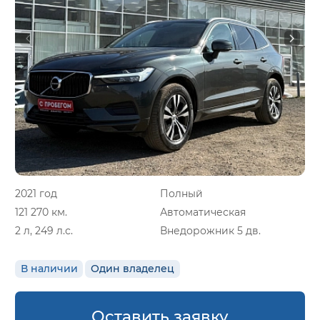
2021 год
Полный
121 270 км.
Автоматическая
2 л, 249 л.с.
Внедорожник 5 дв.
В наличии
Один владелец
Оставить заявку