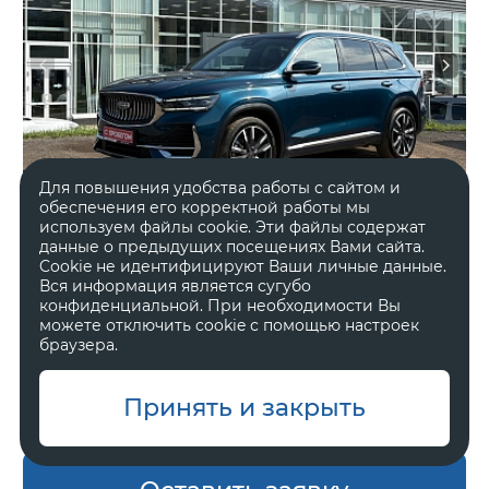
Для повышения удобства работы с сайтом и
обеспечения его корректной работы мы
используем файлы cookie. Эти файлы содержат
данные о предыдущих посещениях Вами сайта.
Cookie не идентифицируют Ваши личные данные.
Вся информация является сугубо
2024 год
Полный
конфиденциальной. При необходимости Вы
можете отключить cookie с помощью настроек
52 391 км.
Автоматическая
браузера.
2 л, 238 л.с.
Внедорожник 5 дв.
Принять и закрыть
В наличии
Один владелец