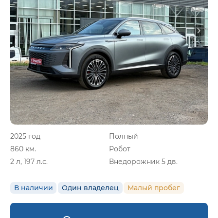
2025 год
Полный
860 км.
Робот
2 л, 197 л.с.
Внедорожник 5 дв.
В наличии
Один владелец
Малый пробег