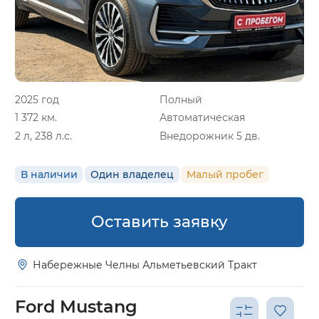
2025 год
Полный
1 372 км.
Автоматическая
2 л, 238 л.с.
Внедорожник 5 дв.
В наличии
Один владелец
Малый пробег
Оставить заявку
Набережные Челны Альметьевский Тракт
Ford Mustang