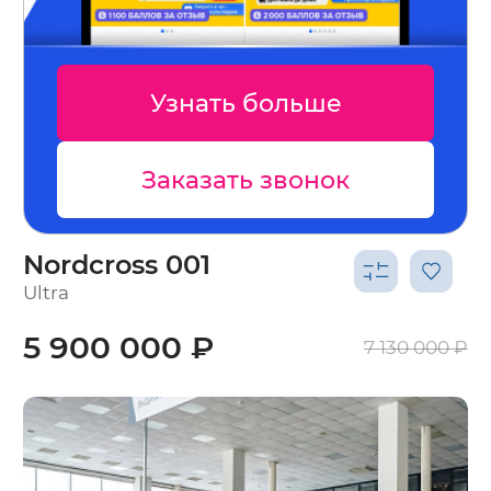
 больше
Узнать бо
ь звонок
Заказать зв
Nordcross 001
Ultra
5 900 000 ₽
7 130 000 ₽