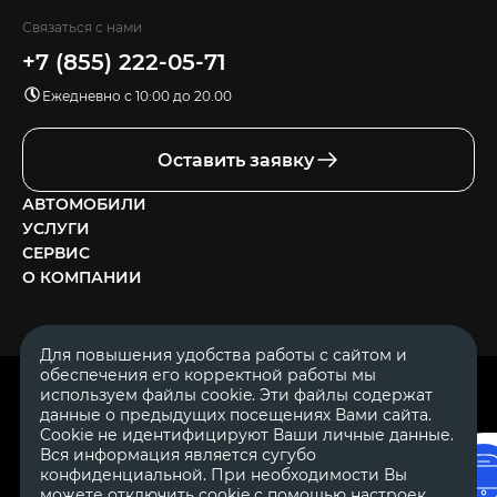
Связаться с нами
+7 (855) 222-05-71
Ежедневно с 10:00 до 20.00
Оставить заявку
АВТОМОБИЛИ
УСЛУГИ
СЕРВИС
О КОМПАНИИ
Для повышения удобства работы с сайтом и
обеспечения его корректной работы мы
ОГРН 1111644005153
используем файлы cookie. Эти файлы содержат
ИНН 1644062657
данные о предыдущих посещениях Вами сайта.
© 2007—2026 «Диалог Авто» — автосалон. Все права защищены.
Cookie не идентифицируют Ваши личные данные.
Вся информация является сугубо
Обращаем Ваше внимание на то, что данный Интернет-сайт
носит исключительно информационный характер и ни при
конфиденциальной. При необходимости Вы
каких условиях не является публичной офертой, определяемой
можете отключить cookie с помощью настроек