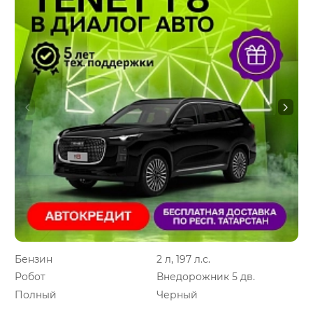
Бензин
2 л, 197 л.с.
Робот
Внедорожник 5 дв.
Полный
Черный