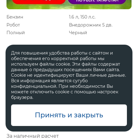
Бензин
1.6 л, 150 л.с.
Робот
Внедорожник 5 дв.
Полный
Черный
В наличии
Гарантия
Онлайн бронирование
Для повышения удобства работы с сайтом и
Можно в кредит
обеспечения его корректной работы мы
используем файлы cookie. Эти файлы содержат
данные о предыдущих посещениях Вами сайта.
Cookie не идентифицируют Ваши личные данные.
Онлайн бронирование
Вся информация является сугубо
конфиденциальной. При необходимости Вы
можете отключить cookie с помощью настроек
Онлайн-покупка
браузера.
Tenet T7
Принять и закрыть
Прайм
За наличный расчет