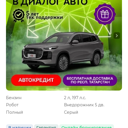
Бензин
2 л, 197 л.с.
Робот
Внедорожник 5 дв.
Полный
Серый
В наличии
Гарантия
Онлайн бронирование