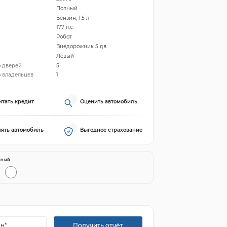
Полный
Бензин, 1.5 л
177 л.с.
Робот
Внедорожник 5 дв.
Левый
о дверей
5
 владельцев
1
итать кредит
Оценить автомобиль
ять автомобиль
Выгодное страхование
яный
Получить отчёт