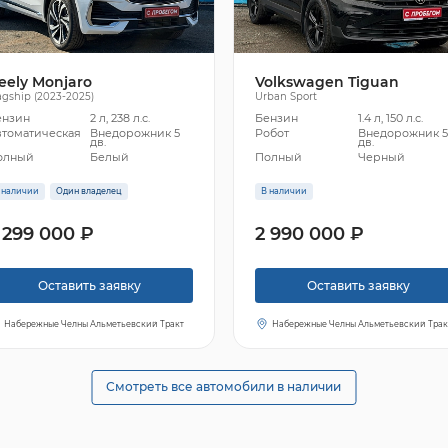
eely Monjaro
Volkswagen Tiguan
agship (2023-2025)
Urban Sport
ензин
2 л, 238 л.с.
Бензин
1.4 л, 150 л.с.
втоматическая
Внедорожник 5
Робот
Внедорожник 
дв.
дв.
олный
Белый
Полный
Черный
 наличии
Один владелец
В наличии
 299 000 ₽
2 990 000 ₽
Оставить заявку
Оставить заявку
Набережные Челны Альметьевский Тракт
Набережные Челны Альметьевский Трак
Смотреть все автомобили в наличии