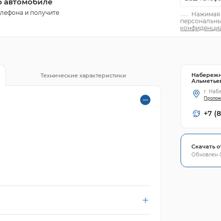
б автомобиле
елефона и получите
Нажимая н
персональны
конфиденциа
Набереж
Технические характеристики
Альметье
г. Наб
Пролож
+7 (8
Скачать о
Обновлен 0