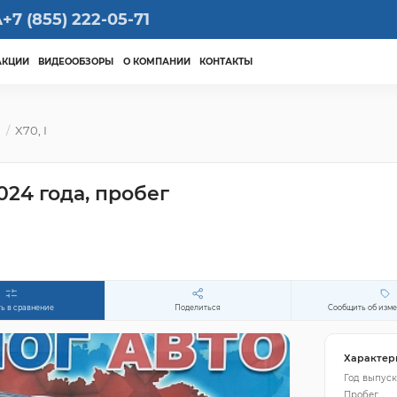
А
+7 (855) 222-05-71
АКЦИИ
ВИДЕООБЗОРЫ
О КОМПАНИИ
КОНТАКТЫ
м
X70, I
024 года, пробег
ь в сравнение
Поделиться
Сообщить об изм
Характер
Год выпуск
Пробег