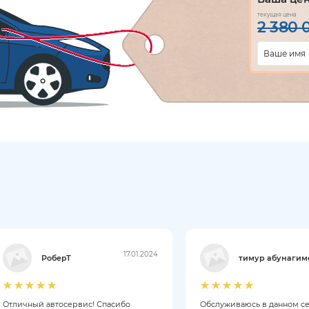
текущая цена
2 380 
17.01.2024
РоберТ
тимур абунагим
Отличный автосервис! Спасибо
Обслуживаюсь в данном с