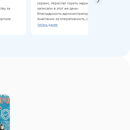
сервис, перестал гореть задний ход,
этого
тву за
записали в этот же день-
отзыв
благодарность администратору
Спаси
ортное
Анастасии за оперативность, сделали
реком
очень быстро, спасибо мастеру
Читать далее
всем
Станиславу, подсказал что ещё нужно
заменить из запчастей. 5 звёзд
сервису