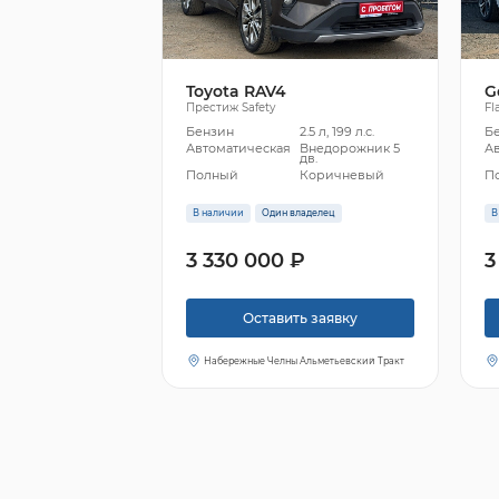
Toyota RAV4
G
Престиж Safety
Fl
Бензин
2.5 л, 199 л.с.
Б
Автоматическая
Внедорожник 5
А
дв.
Полный
Коричневый
П
В наличии
Один владелец
В
3 330 000 ₽
3
Оставить заявку
Набережные Челны Альметьевский Тракт