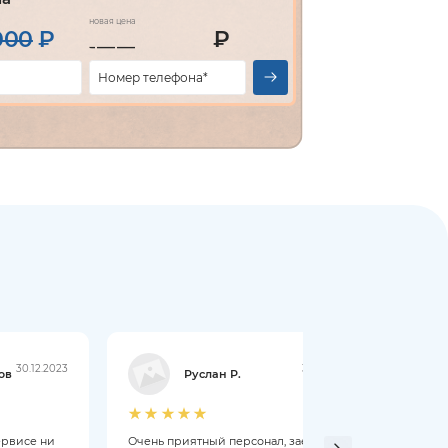
новая цена
000
₽
₽
30.12.2023
30.12.2023
ов
Руслан Р.
ервисе ни
Очень приятный персонал, заезжал в
Слома