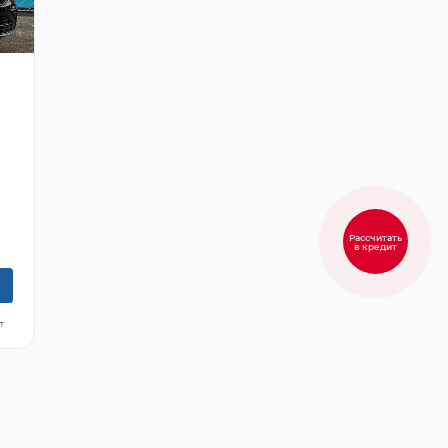
5
Рассчитать
в кредит
т