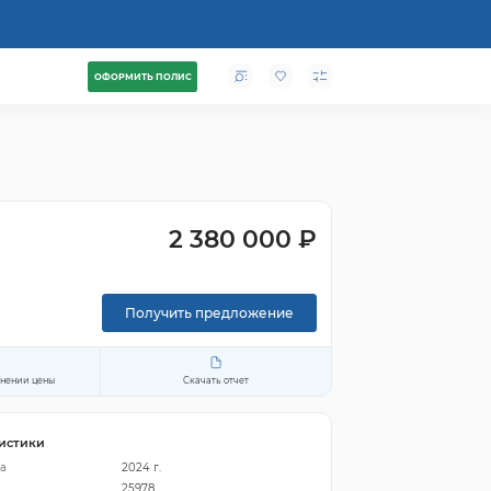
ОФОРМИТЬ ПОЛИС
2 380 000 ₽
Получить предложение
енении цены
Скачать отчет
истики
а
2024 г.
25978