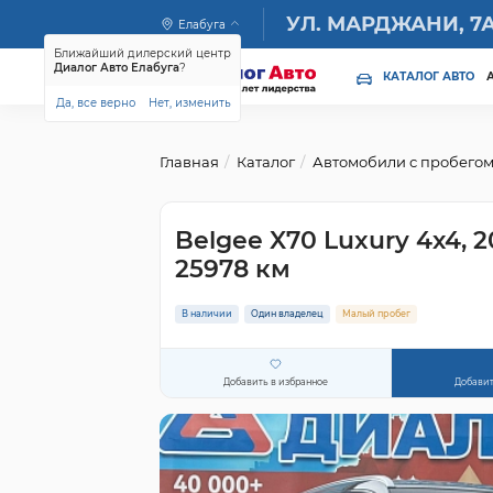
УЛ. МАРДЖАНИ, 7
Елабуга
Ближайший дилерский центр
Диалог Авто Елабуга
?
КАТАЛОГ АВТО
Да, все верно
Нет, изменить
Главная
Каталог
Автомобили с пробего
Belgee X70 Luxury 4х4, 2
25978 км
В наличии
Один владелец
Малый пробег
Добавить в избранное
Добавит