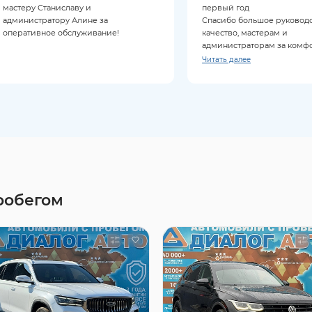
мастеру Станиславу и
первый год
администратору Алине за
Спасибо большое руководс
оперативное обслуживание!
качество, мастерам и
администраторам за комф
обслуживание
Читать далее
Приезжаю только к ним и 
советую
робегом