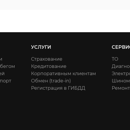
УСЛУГИ
СЕРВИ
и
Страхование
ТО
обегом
Кредитование
Диагно
ей
Корпоративным клиентам
Электр
порт
Обмен (trade-in)
Шином
Регистрация в ГИБДД
Ремонт