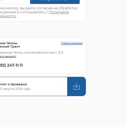
а кнопку, вы даете согласие на обработку
х данных и соглашаетесь с
Политикой
льности.
ные Челны
2 авто в наличии
вский Тракт
ережные Челны, Альметьевский тракт, 2с3
ить маршрут
55) 247-11-11
тчет о проверке
1 августа 2026 года