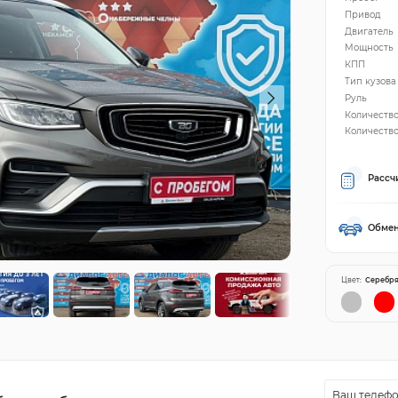
Привод
Двигатель
Мощность
КПП
Тип кузова
Руль
Количеств
Количество
Рассч
Обмен
Цвет:
Серебр