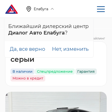
Елабуга
+7 (855) 222-05-71
Ближайший дилерский центр
Диалог Авто Елабуга
?
Главная
Каталог
Новые автомобили
C5, I Рестайлинг
Да, все верно
Нет, изменить
Omoda C5 Актив,
серый
В наличии
Спецпредложение
Гарантия
Можно в кредит