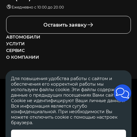
Ежедневно с 10:00 до 20.00
Оставить заявку
АВТОМОБИЛИ
УСЛУГИ
СЕРВИС
О КОМПАНИИ
Для повышения удобства работы с сайтом и
обеспечения его корректной работы мы
ОГРН 1111644005153
используем файлы cookie. Эти файлы содержат
ИНН 1644062657
данные о предыдущих посещениях Вами сайта.
© 2007—2026 «Диалог Авто» — автосалон. Все права защищены.
Cookie не идентифицируют Ваши личные данные.
Вся информация является сугубо
Обращаем Ваше внимание на то, что данный Интернет-сайт
носит исключительно информационный характер и ни при
конфиденциальной. При необходимости Вы
каких условиях не является публичной офертой, определяемой
можете отключить cookie с помощью настроек
положениями Статьи 437 Гражданского Кодекса Российской
браузера.
Федерации.
Для получения подробной информации о
стоимости автомобилей обращайтесь к менеджерам по
продажам автосалонов Диалог Авто. Для получения
информации о приобретении автомобилей в кредит,