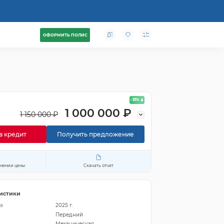
ОФОРМИТЬ ПОЛИС
- 13
%
1 000 000 ₽
1 150 000 ₽
в кредит
Получить предложение
енении цены
Скачать отчет
истики
а
2025 г.
Передний
Механическая