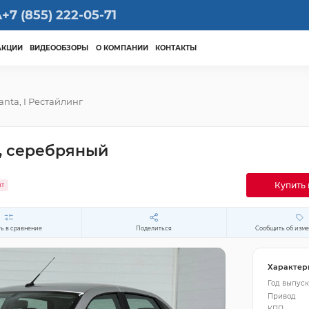
А
+7 (855) 222-05-71
АКЦИИ
ВИДЕООБЗОРЫ
О КОМПАНИИ
КОНТАКТЫ
anta, I Рестайлинг
ic, серебряный
Купить 
ит
ь в сравнение
Поделиться
Сообщить об изм
Характер
Год выпуск
Привод
КПП