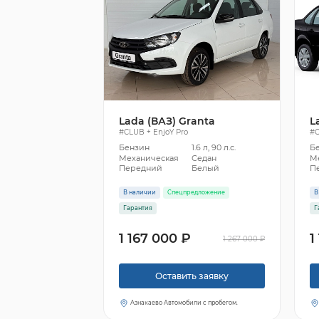
Lada (ВАЗ) Granta
L
#CLUB + EnjoY Pro
#C
Бензин
1.6 л, 90 л.с.
Б
Механическая
Седан
М
Передний
Белый
П
В наличии
Спецпредложение
В
Гарантия
Г
1 167 000 ₽
1
1 267 000 ₽
Оставить заявку
Азнакаево Автомобили с пробегом.