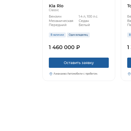
Kia Rio
T
Classic
Бензин
1.4 л, 100 л.с.
Б
Механическая
Седан
В
Передний
Белый
П
В наличии
Один владелец
В
1 460 000 ₽
1
Оставить заявку
Азнакаево Автомобили с пробегом.