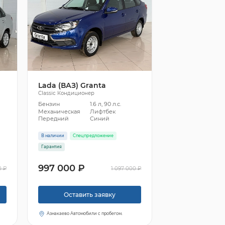
Lada (ВАЗ) Granta
Classic Кондиционер
Бензин
1.6 л, 90 л.с.
Механическая
Лифтбек
Передний
Синий
В наличии
Спецпредложение
Гарантия
997 000 ₽
0 ₽
1 097 000 ₽
Оставить заявку
Азнакаево Автомобили с пробегом.