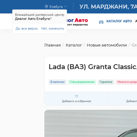
УЛ. МАРДЖАНИ, 7
Елабуга
Ближайший дилерский центр
Диалог Авто Елабуга
?
КАТАЛОГ АВТО
Да, все верно
Нет, изменить
Главная
Каталог
Новые автомобили
Gr
Lada (ВАЗ) Granta Class
В наличии
Спецпредложение
Гарантия
Можно в кред
Добавить в избранное
Добавит