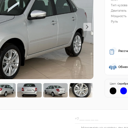
Тип кузова
Двигатель
Мощность
Руль
Рассч
Обмен
Цвет:
Серебр
Нажимая на кнопку, вы да