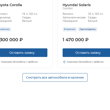
oyota Corolla
Hyundai Solaris
Comfort
ензин
1.6 л, 122 л.с.
Бензин
1.6 л, 123 л.с.
ариатор
Седан
Автоматическая
Седан
ередний
Белый
Передний
Белый
 наличии
В наличии
Один владелец
 300 000 ₽
1 470 000 ₽
Оставить заявку
Оставить заявку
Азнакаево Автомобили с пробегом.
Азнакаево Автомобили с пробегом.
Смотреть все автомобили в наличии