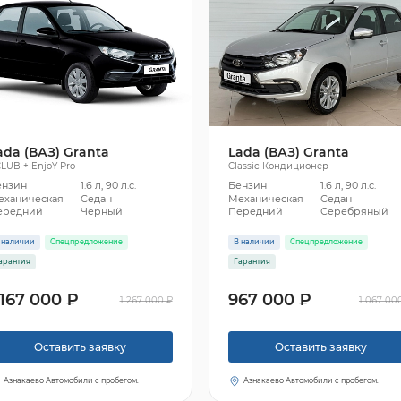
ada (ВАЗ) Granta
Lada (ВАЗ) Granta
LUB + EnjoY Pro
Classic Кондиционер
ензин
1.6 л, 90 л.с.
Бензин
1.6 л, 90 л.с.
еханическая
Седан
Механическая
Седан
ередний
Черный
Передний
Серебряный
 наличии
Спецпредложение
В наличии
Спецпредложение
арантия
Гарантия
 167 000 ₽
967 000 ₽
1 267 000 ₽
1 067 00
Оставить заявку
Оставить заявку
Азнакаево Автомобили с пробегом.
Азнакаево Автомобили с пробегом.