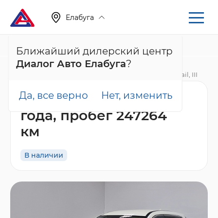
Елабуга
+7 (855) 222-05-71
Ближайший дилерский центр
Диалог Авто Елабуга
?
Главная
Каталог
Автомобили с пробегом
X-Trail, III
Да, все верно
Нет, изменить
Nissan X-Trail LE+, 2017
года, пробег 247264
км
В наличии