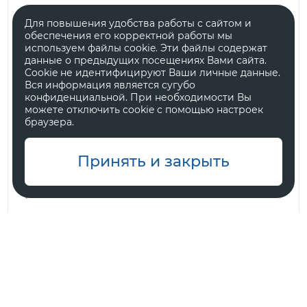
Для повышения удобства работы с сайтом и
обеспечения его корректной работы мы
используем файлы cookie. Эти файлы содержат
данные о предыдущих посещениях Вами сайта.
Cookie не идентифицируют Ваши личные данные.
Вся информация является сугубо
конфиденциальной. При необходимости Вы
можете отключить cookie с помощью настроек
браузера.
Принять и закрыть
Nordcross 001
254 л. с.
2.0 л.
Полный
от 6 240 000 ₽
Подробнее