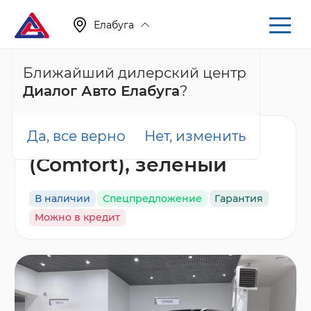
Елабуга
+7 (855) 222-05-71
Ближайший дилерский центр
Диалог Авто Елабуга
?
Главная
Каталог
Новые автомобили
HS3
Да, все верно
Нет, изменить
Hongqi HS3 Комфорт
(Comfort), зеленый
В наличии
Спецпредложение
Гарантия
Можно в кредит