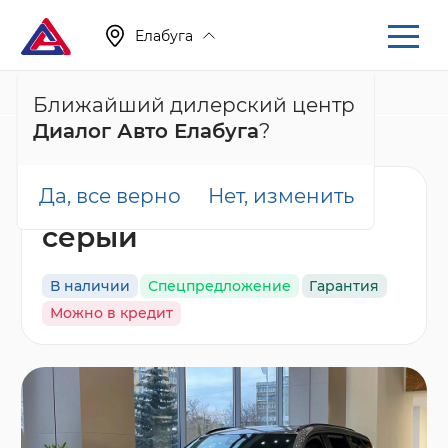
Елабуга
+7 (855) 222-05-71
Ближайший дилерский центр
Диалог Авто Елабуга
?
Главная
Каталог
Новые автомобили
001
Да, все верно
Нет, изменить
Nordcross 001 Ultra,
серый
В наличии
Спецпредложение
Гарантия
Можно в кредит